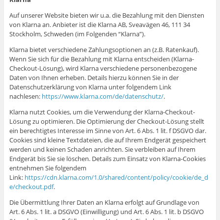
Auf unserer Website bieten wir u.a. die Bezahlung mit den Diensten
von Klarna an. Anbieter ist die Klarna AB, Sveavägen 46, 111 34
Stockholm, Schweden (im Folgenden “Klarna”).
Klarna bietet verschiedene Zahlungsoptionen an (z.B. Ratenkauf).
Wenn Sie sich für die Bezahlung mit Klarna entscheiden (Klarna-
Checkout-Lösung), wird Klarna verschiedene personenbezogene
Daten von Ihnen erheben. Details hierzu können Sie in der
Datenschutzerklärung von Klarna unter folgendem Link
nachlesen:
https://www.klarna.com/de/datenschutz/
.
Klarna nutzt Cookies, um die Verwendung der Klarna-Checkout-
Lösung zu optimieren. Die Optimierung der Checkout-Lösung stellt
ein berechtigtes Interesse im Sinne von Art. 6 Abs. 1 lit. f DSGVO dar.
Cookies sind kleine Textdateien, die auf Ihrem Endgerät gespeichert
werden und keinen Schaden anrichten. Sie verbleiben auf Ihrem
Endgerät bis Sie sie löschen. Details zum Einsatz von Klarna-Cookies
entnehmen Sie folgendem
Link:
https://cdn.klarna.com/1.0/shared/content/policy/cookie/de_d
e/checkout.pdf
.
Die Übermittlung Ihrer Daten an Klarna erfolgt auf Grundlage von
Art. 6 Abs. 1 lit. a DSGVO (Einwilligung) und Art. 6 Abs. 1 lit. b DSGVO